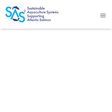
T
O
G
G
L
E
N
A
V
I
G
A
T
I
O
N